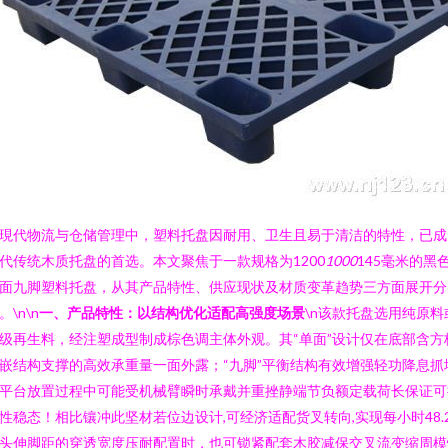
現代物流与仓储管理中，塑料托盘因耐用、卫生且易于清洁的特性，已成
代传统木质托盘的首选。本文聚焦于一款规格为1200
1000
145毫米的黑
面九脚塑料托盘，从其产品特性、供应现状及材质变革趋势三方面展开分
。\n\n
一、产品特性：以结构优化适配高强度场景
\n该款托盘选用纯原料
级再生料，经注塑成型制成棕色调主体外观。其“单面”设计仅在底部含方
嵌结构支撑的高效承重量一面外露；“九脚”平衡结构有效增强轻功降息抓
平台放置过程中可能受机械臂瞬时承戴并重挫静端节负额定载荷长保证可
性稳态！相比镶冲此坚材若位边设计,可经济适配货叉转向,实现每小时48.
头伸脚距的穿透宽度压耐配置时，也可锁紧配套木胶减保交叉流变缩周模