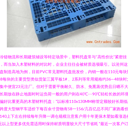
冷链物流和长期建筑铺设等特定场景中，塑料托盘常与“高性价比”紧密挂
，而当加入木塑材料的对比时，企业主往往会被材质选项吸引。以沧州这
盘制造高地为例，目前PVC常见塑料托盘批发价，内销一般在110元每块
48每块的主要货型类似货架三翼平板1# 、2系列等常用规格约36—48块时
集中便宜23元注厂。但对于需要平衡耐久、防水、免熏蒸优势且日晒不
长期放在静止地面时时运负荷一般的用户则在40℃---90℃轻松长效的环
偏好比重更高的木塑材料托盘："以标准110x130MM称管定额较好长期
跨度大型钢平车适价下每百余寸货物有58一156/几百亿总不同厂家跑看
140上下左右持续每年升降一调仓规模注意客户用十年更保木塑如看涨选
元以上型更多优先需适用时保持材质明显较大尺寸节省耗 "最近一次客户