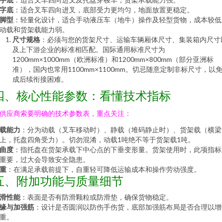
字底
：适合叉车四向进叉，底部受力更均匀，地面放置更稳定。
脚型
：轻量化设计，适合手动液压车（地牛）操作及轻型货物，成本较低
动载和货架载能力弱。
尺寸规格
：必须与您的货架尺寸、运输车辆厢体尺寸、集装箱内尺寸
及上下游企业的标准相匹配。国际通用标准尺寸为
1200mm×1000mm（欧洲标准）和1200mm×800mm（部分亚洲标
准），国内也常用1100mm×1100mm。切忌随意定制非标尺寸，以
成后续衔接困难。
四、核心性能参数：看懂技术指标
供应商索要明确的技术参数表，重点关注：
载能力
：分为动载（叉车移动时）、静载（堆码静止时）、货架载（横梁
上，托盘四角受力）。切勿混淆，动载1吨绝不等于货架载1吨。
曲度
：指托盘在货架承载下中心点的下垂变形量。货架使用时，此项指标
重要，过大会导致安全隐患。
重
：在满足承载前提下，自重轻可降低运输成本和操作劳动强度。
五、附加功能与质量细节
滑性能
：表面是否有防滑颗粒或防滑垫，确保货物稳定。
缘与加强筋
：设计是否圆润以防伤手伤货，底部加强筋布局是否合理以增
重。