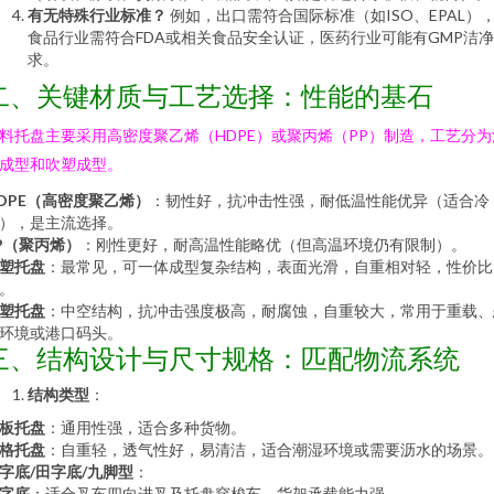
有无特殊行业标准？
例如，出口需符合国际标准（如ISO、EPAL）
食品行业需符合FDA或相关食品安全认证，医药行业可能有GMP洁
求。
二、关键材质与工艺选择：性能的基石
料托盘主要采用高密度聚乙烯（HDPE）或聚丙烯（PP）制造，工艺分为
成型和吹塑成型。
DPE（高密度聚乙烯）
：韧性好，抗冲击性强，耐低温性能优异（适合冷
），是主流选择。
P（聚丙烯）
：刚性更好，耐高温性能略优（但高温环境仍有限制）。
塑托盘
：最常见，可一体成型复杂结构，表面光滑，自重相对轻，性价比
。
塑托盘
：中空结构，抗冲击强度极高，耐腐蚀，自重较大，常用于重载、
环境或港口码头。
三、结构设计与尺寸规格：匹配物流系统
结构类型
：
板托盘
：通用性强，适合多种货物。
格托盘
：自重轻，透气性好，易清洁，适合潮湿环境或需要沥水的场景。
字底/田字底/九脚型
：
字底
：适合叉车四向进叉及托盘穿梭车，货架承载能力强。