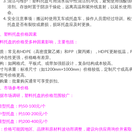
清洁与维护：塑料托盘可用清水或中性清洁剂冲洗，避免使用强酸强
溶剂。存放时置于阴凉干燥处，远离高温和紫外线直射，以延长使用
命。
安全注意事项：搬运时使用叉车或托盘车，操作人员需经过培训。检
托盘是否有裂纹或磨损，损坏托盘应及时更换。
、塑料托盘价格因素
料托盘的价格受多种因素影响，主要包括：
质：常见有HDPE（高密度聚乙烯）和PP（聚丙烯），HDPE更耐低温，P
冲击性更强，价格略有差异。
构：如网格式、平板式、或带加强筋设计，复杂结构成本较高。
寸与承重：标准尺寸（如1200mm×1000mm）价格较低，定制尺寸或高
型号价格更高。
购量：批量购买通常可享受折扣。
、市场参考价格
据市场调研，塑料托盘的价格范围较广：
 轻型托盘：约50-100元/个
 中型托盘：约100-200元/个
 重型托盘：约200-400元/个
：价格可能因地区、品牌和原材料波动而调整，建议向供应商询价并索取